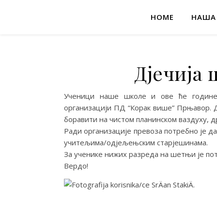
HOME
НАША
Дјечија
Ученици наше школе и ове ће године 
организацији ПД “Корак више” Прњавор. До
боравити на чистом планинском ваздуху, д
Ради организације превоза потребно је да
учитељима/одјељењским старјешинама.
За ученике нижих разреда на шетњи је по
Вердо!