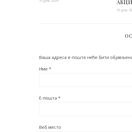
10 јула, 2024
АКЦИ
10 јула, 2
ОС
Ваша адреса е-поште неће бити објављена
Име
*
Е-пошта
*
Веб место