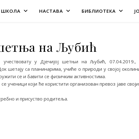
 ШКОЛА
НАСТАВА
БИБЛИОТЕКА
Ј
 шетња на Љубић
учествовату у Дјечијој шетњи на Љубић, 07.04.2019.,
к шетају са планинарима, учиће о природи у својој околин
ружити се и бавити се физичким активностима.
 се ученици који ће користити организован превоз јаве свој
требно и присуство родитеља.