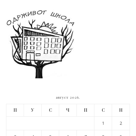
август 2026.
П
У
С
Ч
П
С
Н
1
2