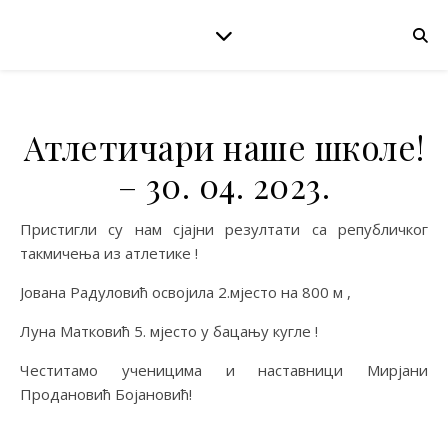
Атлетичари наше школе!
– 30. 04. 2023.
Пристигли су нам сјајни резултати са републичког
такмичења из атлетике !
Јована Радуловић освојила 2.мјесто на 800 м ,
Луна Матковић 5. мјесто у бацању кугле !
Честитамо ученицима и наставници Мирјани
Продановић Бојановић!