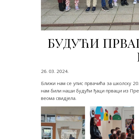
БУДУЋИ ПРВА
26. 03. 2024.
Ближи нам се упис првачића за школску 202
нам били наши будући ђаци прваци из Пре
веома свидјела.