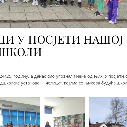
ЦИ У ПОСЈЕТИ НАШОЈ
ШКОЛИ
4/25. годину, а данас смо упознали неке од њих. У посјети 
дшколске установе “Пчелица”, којима се њихова будућа шко