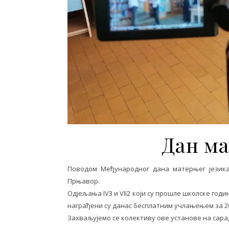
Дан ма
Поводом Међународног дана матерњег језика
Прњавор.
Одјељања IV3 и VII2 који су прошле школске год
награђени су данас бесплатним учлањењем за 20
Захваљујемо се колективу ове установе на сар