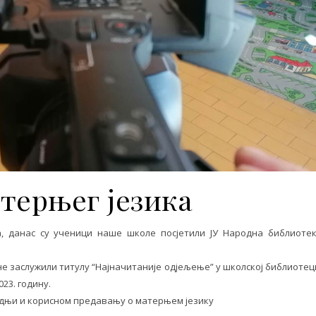
терњег језика
, данас су ученици наше школе посјетили ЈУ Народна библиоте
ине заслужили титулу “Најначитаније одјељење” у школској библиотец
23. годину.
адњи и корисном предавању о матерњем језику