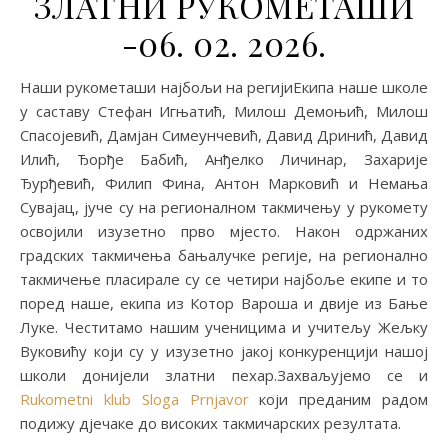
ЗЛАТНИ РУКОМЕТАШИ
-06. 02. 2026.
Наши рукометаши најбољи на регијиЕкипа наше школе
у саставу Стефан Игњатић, Милош Демоњић, Милош
Спасојевић, Дамјан Симеунчевић, Давид Дринић, Давид
Илић, Ђорђе Бабић, Анђелко Личинар, Захарије
Ђурђевић, Филип Фина, Антон Марковић и Немања
Сувајац, јуче су на регионалном такмичењу у рукомету
освојили изузетно прво мјесто. Након одржаних
градских такмичења бањалучке регије, на регионално
такмичење пласирале су се четири најбоље екипе и то
поред наше, екипа из Котор Вароша и двије из Бање
Луке. Честитамо нашим ученицима и учитељу Жељку
Вуковићу који су у изузетно јакој конкуренцији нашој
школи донијели златни пехар.Захваљујемо се и
Rukometni klub Sloga Prnjavor
који преданим радом
подижу дјечаке до високих такмичарских резултата.