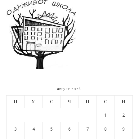
август 2026.
П
У
С
Ч
П
С
Н
1
2
3
4
5
6
7
8
9