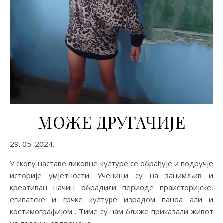
МОЖЕ ДРУГАЧИЈЕ
29. 05. 2024.
У скопу наставе ликовне културе се обрађује и подручје
историје умјетности. Ученици су на занимљив и
креативан начин обрадили периоде праисторијске,
египатске и грчке културе израдом паноа али и
костимографијом . Тиме су нам ближе приказали живот
из тадашњег времена.