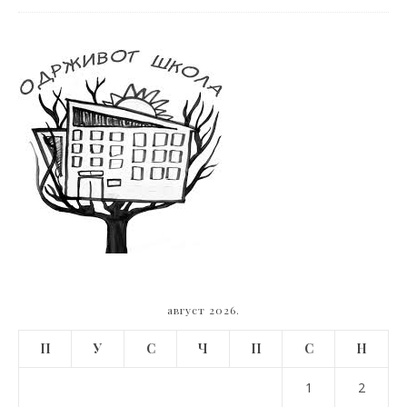
август 2026.
П
У
С
Ч
П
С
Н
1
2