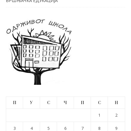
ВРШЊАЧКА ЕДУКАЦИЈА
П
У
С
Ч
П
С
Н
1
2
3
4
5
6
7
8
9