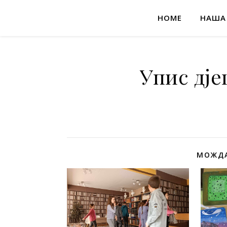
HOME
НАША
Упис дје
МОЖДА