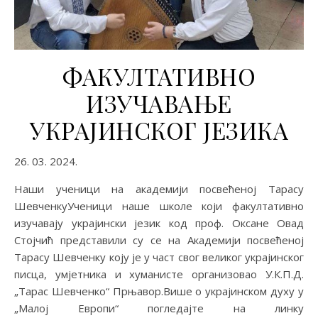
ФАКУЛТАТИВНО
ИЗУЧАВАЊЕ
УКРАЈИНСКОГ ЈЕЗИКА
26. 03. 2024.
Наши ученици на академији посвећеној Тарасу
ШевченкуУченици наше школе који факултативно
изучавају украјински језик код проф. Оксане Овад
Стојчић представили су се на Академији посвећеној
Тарасу Шевченку коју је у част свог великог украјинског
писца, умјетника и хуманисте организовао У.К.П.Д.
„Тарас Шевченко“ Прњавор.Више о украјинском духу у
„Малој Европи“ погледајте на линку