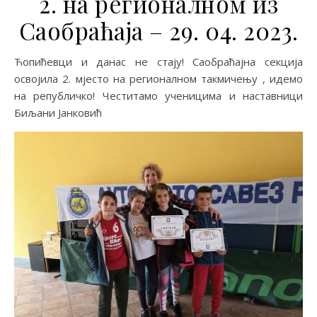
2. на регионалном из
Саобраћаја – 29. 04. 2023.
Ћопићевци и данас не стају! Саобраћајна секција
освојила 2. мјесто на регионалном такмичењу , идемо
на републичко! Честитамо ученицима и наставници
Биљани Јанковић