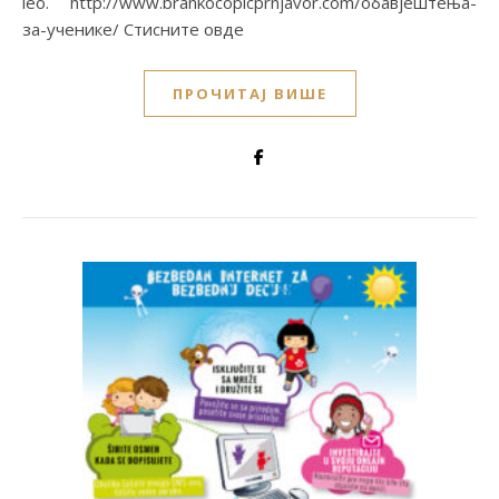
leo. http://www.brankocopicprnjavor.com/обавјештења-
за-ученике/ Стисните овде
ПРОЧИТАЈ ВИШЕ