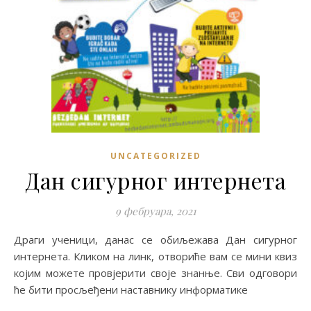
UNCATEGORIZED
Дан сигурног интернета
9 фебруара, 2021
Драги ученици, данас се обиљежава Дан сигурног
интернета. Кликом на линк, отвориће вам се мини квиз
којим можете провјерити своје знанње. Сви одговори
ће бити просљеђени наставнику информатике