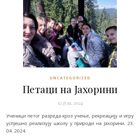
UNCATEGORIZED
Петаци на Јахорини
12 јула, 2024
Ученици петог разреда кроз учење, рекреацију и игру
успјешно реализују школу у природи на Јахорини. 23.
04. 2024.