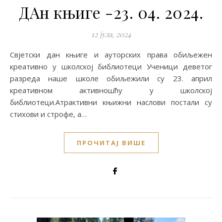
ДАн књиге -23. 04. 2024.
12 јула, 2024
Свјетски дан књиге и ауторских права обиљежен
креативно у школској библиотеци Ученици деветог
разреда наше школе обиљежили су 23. април
креативном активношћу у школској
библиотеци.Атрактивни књижни наслови постали су
стихови и строфе, а…
ПРОЧИТАЈ ВИШЕ