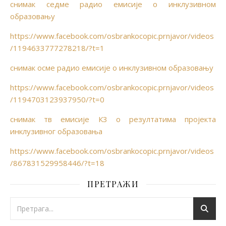
снимак седме радио емисије о инклузивном
образовању
https://www.facebook.com/osbrankocopic.prnjavor/videos
/1194633777278218/?t=1
снимак осме радио емисије о инклузивном образовању
https://www.facebook.com/osbrankocopic.prnjavor/videos
/1194703123937950/?t=0
снимак тв емисије К3 о резултатима пројекта
инклузивног образовања
https://www.facebook.com/osbrankocopic.prnjavor/videos
/867831529958446/?t=18
ПРЕТРАЖИ