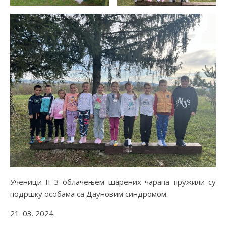
Ученици II 3 облачењем шарених чарапа пружили су
подршку особама са Дауновим синдромом.
21. 03. 2024.