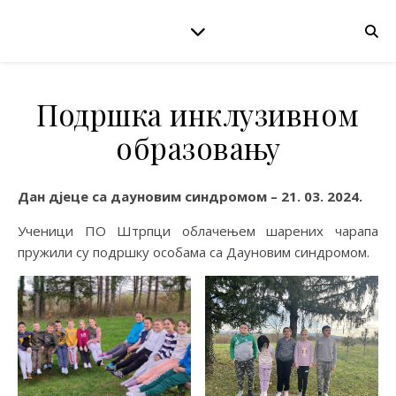
Подршка инклузивном
образовању
Дан дјеце са дауновим синдромом – 21. 03. 2024.
Ученици ПО Штрпци облачењем шарених чарапа
пружили су подршку особама са Дауновим синдромом.