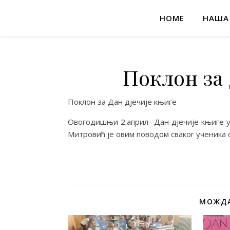
HOME
НАША
Поклон за 
Поклон за Дан дјечије књиге
Овогодишњи 2.април- Дан дјечије књиге 
Митровић је овим поводом сваког ученика 
МОЖДА