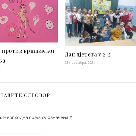
а против вршњачког
Дан дјетета у 2-2
ља
23 новембра, 2021
24
ТАВИТЕ ОДГОВОР
.
Неопходна поља су означена
*