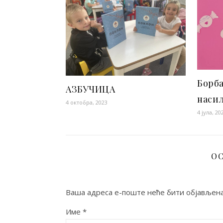
Борб
АЗБУЧИЦА
наси
4 октобра, 2023
4 јула, 20
ОС
Ваша адреса е-поште неће бити објављена
Име
*