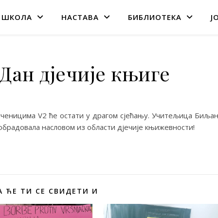
 ШКОЛА
НАСТАВА
БИБЛИОТЕКА
Ј
Дан дјечије књиге
ученицима V2 ће остати у драгом сјећању. Учитељица Биља
обрадовала насловом из области дјечије књижевности!
 ЋЕ ТИ СЕ СВИДЕТИ И