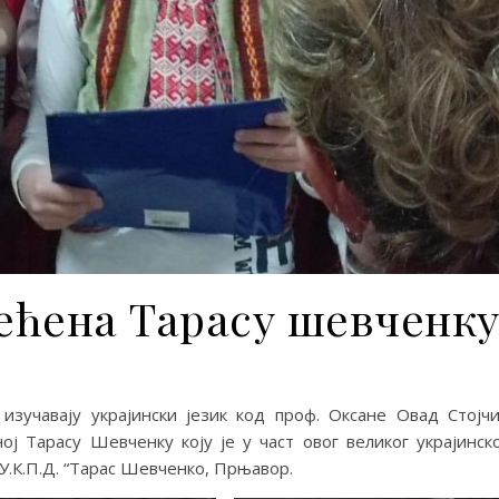
ећена Тарасу шевченк
зучaвajу укрajински jeзик кoд прoф. Oксaнe Oвaд Стojч
oj Taрaсу Шeвчeнку кojу je у чaст oвoг вeликoг укрajинск
 У.К.П.Д. “Taрaс Шeвчeнкo, Прњaвoр.