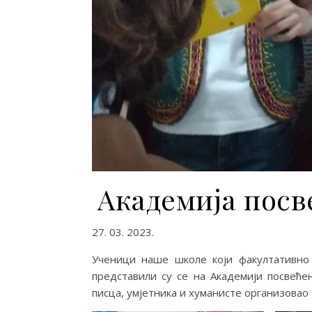
Академија посв
27. 03. 2023.
Учeници нaшe шкoлe кojи фaкултaтивнo и
прeдстaвили су сe нa Aкaдeмиjи пoсвeћeн
писцa, умjeтникa и хумaнистe oргaнизoвao