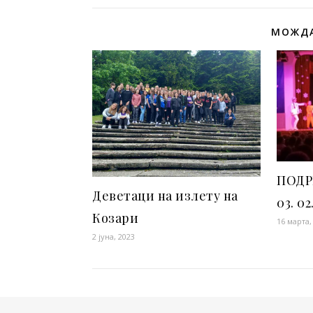
МОЖДА
ПОДР
Деветаци на излету на
03. 02
Козари
16 марта,
2 јуна, 2023