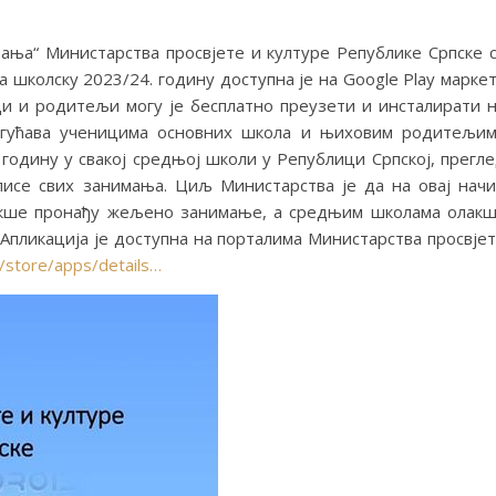
ања“ Министарства просвјете и културе Републике Српске 
 школску 2023/24. годину доступна је на Google Play марке
ци и родитељи могу је бесплатно преузети и инсталирати 
могућава ученицима основних школа и њиховим родитељи
 годину у свакој средњој школи у Републици Српској, прегл
исе свих занимања. Циљ Министарства је да на овај нач
кше пронађу жељено занимање, а средњим школама олак
Апликација је доступна на порталима Министарства просвје
m/store/apps/details…