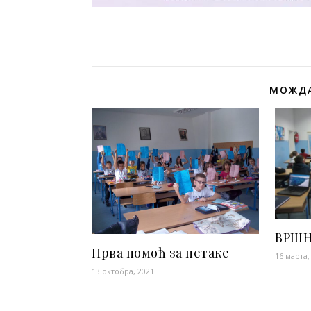
МОЖДА
ВРШЊ
Прва помоћ за петаке
16 марта,
13 октобра, 2021