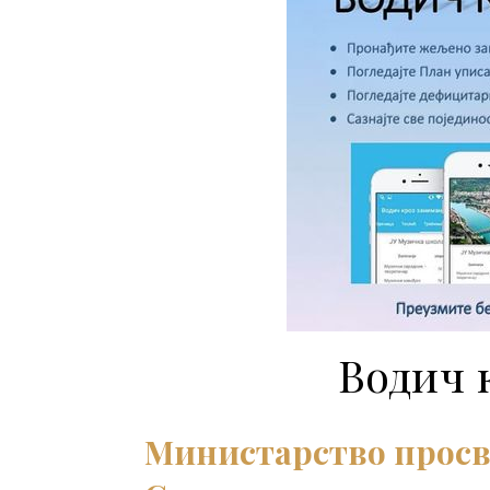
Водич 
Министарство просвј