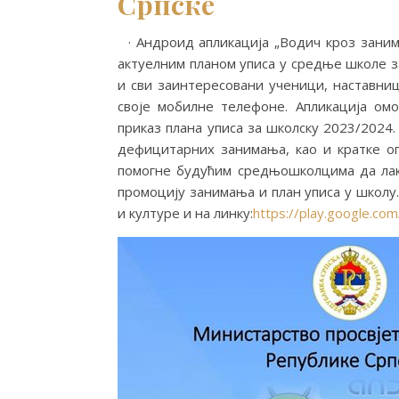
Српске
· Андроид апликацијa „Водич кроз заним
актуелним планом уписа у средње школе за
и сви заинтересовани ученици, наставни
своје мобилне телефоне. Апликација о
приказ плана уписа за школску 2023/2024.
дефицитарних занимања, као и кратке оп
помогне будућим средњошколцима да ла
промоцију занимања и план уписа у школу.
и културе и на линку:
https://play.google.co