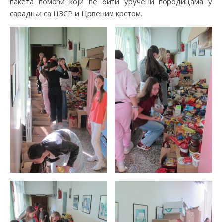
пакета помоћи који ће бити уручени породицама у
сарадњи са ЦЗСР и Црвеним крстом.