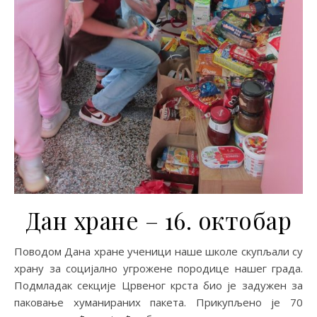
Дан хране – 16. октобар
Поводом Дана хране ученици наше школе скупљали су
храну за социјално угрожене породице нашег града.
Подмладак секције Црвеног крста био је задужен за
паковање хуманираних пакета. Прикупљено је 70