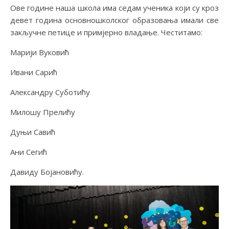
Ове године наша школа има седам ученика који су кроз
девет година основношколског образовања имали све
закључне петице и примјерно владање. Честитамо:
Марији Вуковић
Ивани Сарић
Александру Суботићу
Милошу Прелићу
Дуњи Савић
Ани Сегић
Давиду Бојановићу.