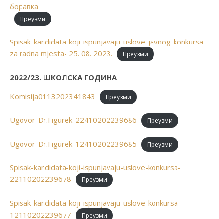
боравка
Преузми
Spisak-kandidata-koji-ispunjavaju-uslove-javnog-konkursа
za radna mjesta- 25. 08. 2023.
Преузми
2022/23. ШКОЛСКА ГОДИНА
Komisija0113202341843
Преузми
Ugovor-Dr.Figurek-22410202239686
Преузми
Ugovor-Dr.Figurek-12410202239685
Преузми
Spisak-kandidata-koji-ispunjavaju-uslove-konkursa-
22110202239678
Преузми
Spisak-kandidata-koji-ispunjavaju-uslove-konkursa-
12110202239677
Преузми