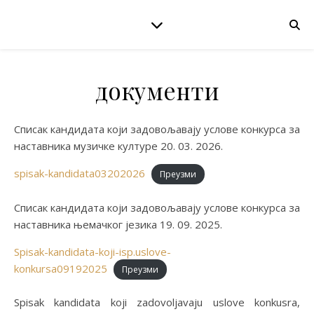
документи
Списак кандидата који задовољавају услове конкурса за
наставника музичке културе 20. 03. 2026.
spisak-kandidata03202026
Преузми
Списак кандидата који задовољавају услове конкурса за
наставника њемачког језика 19. 09. 2025.
Spisak-kandidata-koji-isp.uslove-
konkursa09192025
Преузми
Spisak kandidata koji zadovoljavaju uslove konkusra,