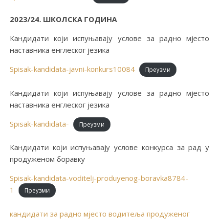
2023/24. ШКОЛСКА ГОДИНА
Кандидати који испуњавају услове за радно мјесто
наставника енглеског језика
Spisak-kandidata-javni-konkurs10084
Преузми
Кандидати који испуњавају услове за радно мјесто
наставника енглеског језика
Spisak-kandidata-
Преузми
Кандидати који испуњавају услове конкурса за рад у
продуженом боравку
Spisak-kandidata-voditelj-produyenog-boravka8784-
1
Преузми
кандидати за радно мјесто водитеља продуженог