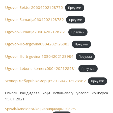
Ugovor-Sektor20604202128775
Преузми
Ugovor-Sumarija0604202128782
Преузми
Ugovor-Sumarija20604202128781
Преузми
Ugovor-Ilic-trgovina0804202128983
Преузми
Ugovor-Ilic-trgovina-10804202128984
Преузми
Ugovor-Leburic-komerc0804202128981
Преузми
Уговор Лебурић комерцrc-10804202128982
Преузми
Списак кандидата који испуњавају услове конкурса
15.01.2021.
Spisak-kandidata-koji-ispunjavaju-uslove-