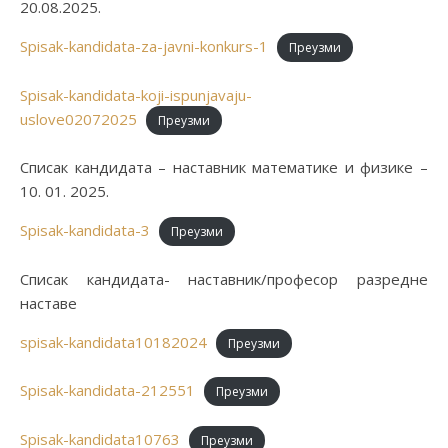
20.08.2025.
Spisak-kandidata-za-javni-konkurs-1
Преузми
Spisak-kandidata-koji-ispunjavaju-
uslove02072025
Преузми
Списак кандидата – наставник математике и физике –
10. 01. 2025.
Spisak-kandidata-3
Преузми
Списак кандидата- наставник/професор разредне
наставе
spisak-kandidata10182024
Преузми
Spisak-kandidata-212551
Преузми
Spisak-kandidata10763
Преузми