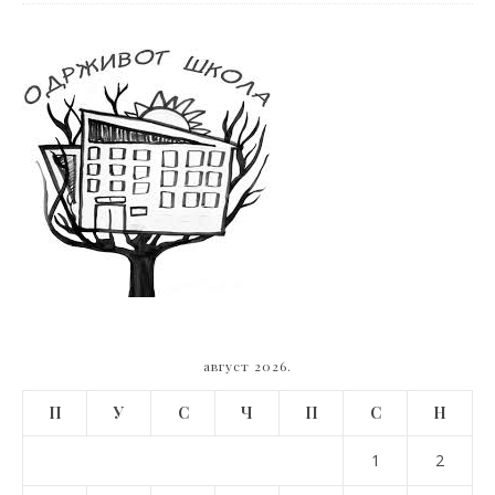
август 2026.
П
У
С
Ч
П
С
Н
1
2