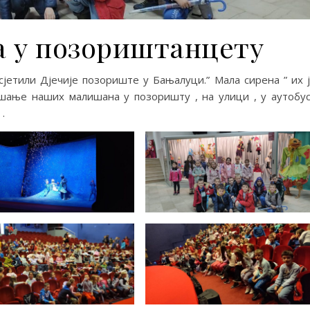
а у позориштанцету
сјетили Дјечије позориште у Бањалуци.” Мала сирена ” их 
шање наших малишана у позоришту , на улици , у аутобу
.