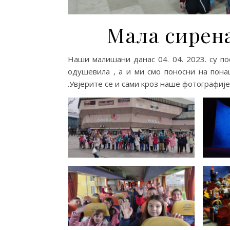
Мала сирен
Наши малишани данас 04. 04. 2023. су по
одушевила , а и ми смо поносни на пона
.Увјерите се и сами кроз наше фотографије 