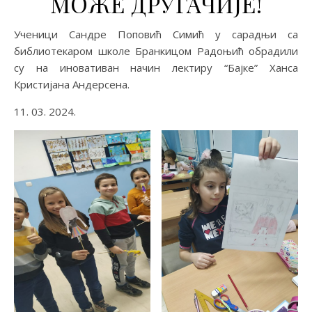
МОЖЕ ДРУГАЧИЈЕ!
Ученици Сандре Поповић Симић у сарадњи са
библиотекаром школе Бранкицом Радоњић обрадили
су на иновативан начин лектиру “Бајке” Ханса
Кристијана Андерсена.
11. 03. 2024.