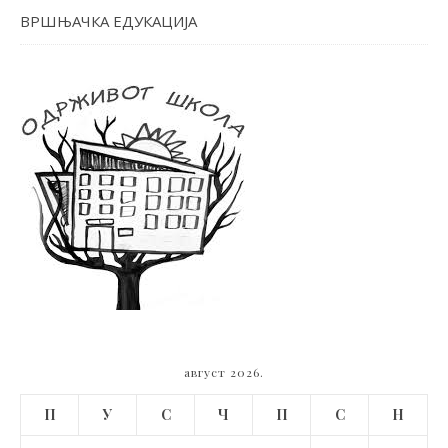
ВРШЊАЧКА ЕДУКАЦИЈА
август 2026.
П
У
С
Ч
П
С
Н