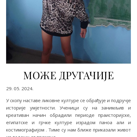
МОЖЕ ДРУГАЧИЈЕ
29. 05. 2024.
У скопу наставе ликовне културе се обрађује и подручје
историје умјетности. Ученици су на занимљив и
креативан начин обрадили периоде праисторијске,
египатске и грчке културе израдом паноа али и
костимографијом . Тиме су нам ближе приказали живот
из тадашњег времена.