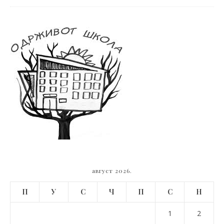
август 2026.
П
У
С
Ч
П
С
Н
1
2