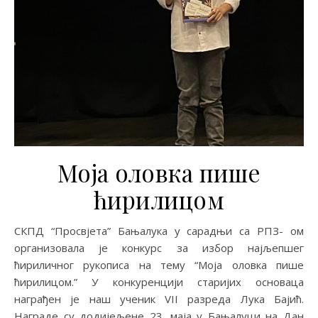
Моја оловка пише
ћирилицом
СКПД “Просвјета” Бањалука у сарадњи са РПЗ- ом
организовала је конкурс за избор најљепшег
ћириличног рукописа на тему “Моја оловка пише
ћирилицом.” У конкуренцији старијих основаца
награђен је наш ученик VII разреда Лука Бајић.
Награде су додијељене 23. маја у Бањалуци на Дан