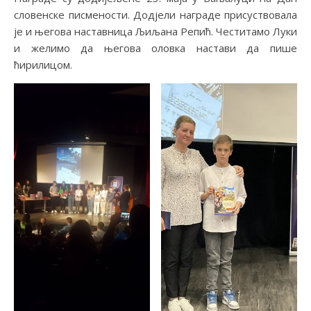
словенске писмености. Додјели награде присуствовала
је и његова наставница Љиљана Репић. Честитамо Луки
и желимо да његова оловка настави да пише
ћирилицом.