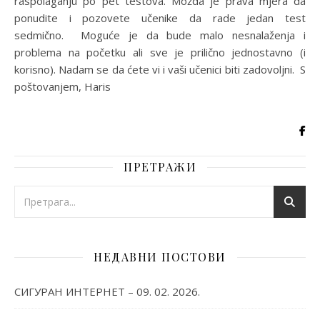
raspolaganju po pet testova. Možda je prava mjera da
ponudite i pozovete učenike da rade jedan test
sedmično. Moguće je da bude malo nesnalaženja i
problema na početku ali sve je prilično jednostavno (i
korisno). Nadam se da ćete vi i vaši učenici biti zadovoljni. S
poštovanjem, Haris
ПРЕТРАЖИ
НЕДАВНИ ПОСТОВИ
СИГУРАН ИНТЕРНЕТ – 09. 02. 2026.