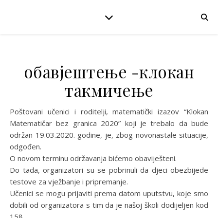
обавјештење -клокан
такмичење
Poštovani učenici i roditelji, matematički izazov “Klokan
Matematičar bez granica 2020” koji je trebalo da bude
održan 19.03.2020. godine, je, zbog novonastale situacije,
odgođen.
O novom terminu održavanja bićemo obaviješteni.
Do tada, organizatori su se pobrinuli da djeci obezbijede
testove za vježbanje i pripremanje.
Učenici se mogu prijaviti prema datom uputstvu, koje smo
dobili od organizatora s tim da je našoj školi dodijeljen kod
158.