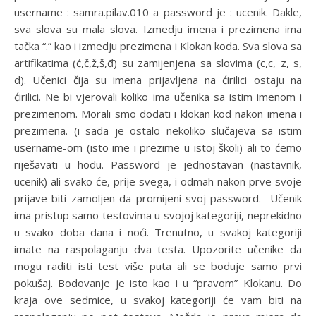
username : samra.pilav.010 a password je : ucenik. Dakle,
sva slova su mala slova. Izmedju imena i prezimena ima
tačka “.” kao i izmedju prezimena i Klokan koda. Sva slova sa
artifikatima (ć,č,ž,š,đ) su zamijenjena sa slovima (c,c, z, s,
d). Učenici čija su imena prijavljena na ćirilici ostaju na
ćirilici. Ne bi vjerovali koliko ima učenika sa istim imenom i
prezimenom. Morali smo dodati i klokan kod nakon imena i
prezimena. (i sada je ostalo nekoliko slučajeva sa istim
username-om (isto ime i prezime u istoj školi) ali to ćemo
riješavati u hodu. Password je jednostavan (nastavnik,
ucenik) ali svako će, prije svega, i odmah nakon prve svoje
prijave biti zamoljen da promijeni svoj password. Učenik
ima pristup samo testovima u svojoj kategoriji, neprekidno
u svako doba dana i noći. Trenutno, u svakoj kategoriji
imate na raspolaganju dva testa. Upozorite učenike da
mogu raditi isti test više puta ali se boduje samo prvi
pokušaj. Bodovanje je isto kao i u “pravom” Klokanu. Do
kraja ove sedmice, u svakoj kategoriji će vam biti na