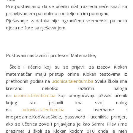
Pretpostavljamo da se učenici nižih razreda neće snaći sa
prijavljivanjem pa molimo roditelje da im pomognu.
Rješavanje zadataka nije ograničeno vremenski pa neka
djeca ne žure sa rješavanjem.
Poštovani nastavnici i profesori Matematike,
Škole i učenici koji su se prijavili za izazov Klokan
matematičar imaju pristup online Klokan testovima iz
prethodnih godina na
ucionica.talentium.ba
Svaka škola ima
kreirano nekoliko različitih naloga
na
ucionica.talentium.ba
koji omogućavaju pSvaki učenik
kojeg ste prijavili ima svoj nalog
na
ucionica.talentium.ba
sa username :
ime.prezime.KodVaseSkole, password : ucenikNa primjer,
ako se učenica zove i prijavljena je kao Samra Pilav (ime
prezime) u školi sa Klokan kodom 010 onda je njen