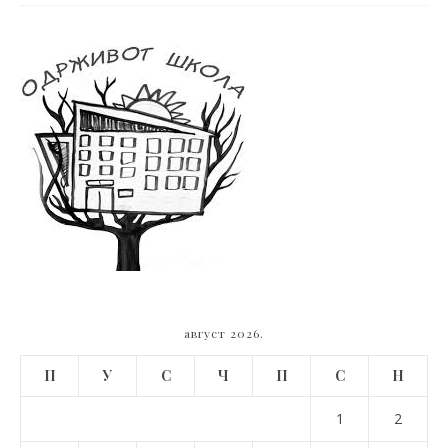
август 2026.
П
У
С
Ч
П
С
Н
1
2