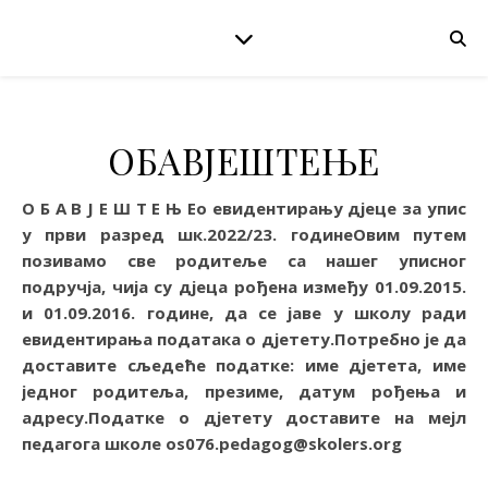
ОБАВЈЕШТЕЊЕ
О Б А В Ј Е Ш Т Е Њ Е
о евидентирању дјеце за упис
у први разред шк.2022/23. године
Овим путем
позивамо све родитеље са нашег уписног
подручја, чија су дјеца рођена између 01.09.2015.
и 01.09.2016. године, да се јаве у школу ради
евидентирања података о дјетету.
Потребно је да
доставите сљедеће податке: име дјетета, име
једног родитеља, презиме, датум рођења и
адресу.
Податке о дјетету доставитe на мејл
педагога школе os076.pedagog@skolers.org