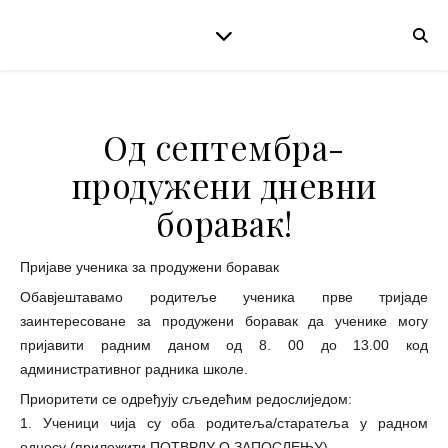
Од септембра-
продужени дневни
боравак!
Пријаве ученика за продужени боравак
Обавјештавамо родитеље ученика прве тријаде
заинтересоване за продужени боравак да ученике могу
пријавити радним даном од 8. 00 до 13.00 код
административног радника школе.
Приоритети се одређују сљедећим редослиједом:
1. Ученици чија су оба родитеља/старатеља у радном
односу (приложити ПОТВРДУ О ЗАПОСЛЕЊУ)