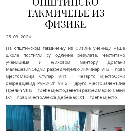
ОПШТИНСКО
ТАКМИЧЕЊЕ ИЗ
ФИЗИКЕ
25. 03. 2024.
На општинском такмичењу из физике ученици наше
школе постигли су одличне резулате. Честитамо
ученицима и њиховом ментору Драгани
Малешевић.Седми разредАнђелко Личинар VII3 – прво
мјестоМарија Ступар VII1 – четврто мјестоОсми
разредДавид Ружичић VIII2 – друго мјестоВалентина
Прелић VIII3 – треће мјестоДевети разредМарио Савић
IX1 – прво мјестоАлекса Дебељак IX1 – треће мјесто