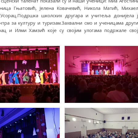
сценски таленат показали су и наши ученици: Миа Агостин
ница Гњатовић, Јелена Ковачевић, Никола Матић, Михае
 Усорац.Подршка школских другара и учитеља донијела 
нтра за културу и туризам.Захвални смо и ученицама друг
ац и Илми Хамзић које су својим улогама подржале сво