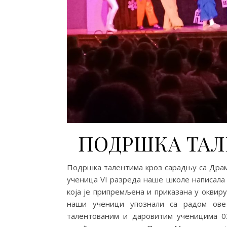
ПОДРШКА ТАЛЕН
Подршка талентима кроз сарадњу са Драм
ученица VI разреда наше школе написала 
која је припремљена и приказана у оквир
наши ученици упознали са радом ове
талентованим и даровитим ученицима 02