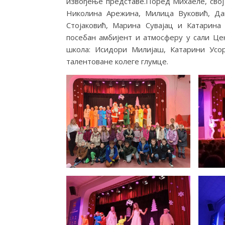
извођење представе.Поред Михаеле, свој 
Николина Арежина, Милица Вуковић, Да
Стојаковић, Марина Сувајац и Катарина
посебан амбијент и атмосферу у сали Це
школа: Исидори Милијаш, Катарини Усор
талентоване колеге глумце.