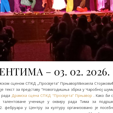
ТИМА – 03. 02. 2026.
ском сценом СПКД „Просвјета“ ПрњаворМихаела Стојакови
је текст за представу “Новогодишња збрка у Чаробној шум
у рада
Драмска сцена СПКД “Просвјета” Прњавор
. Како би 
 талентоване ученице у оквиру рада Тима за подршк
. фебруара у Центру за културу организовано је посеб