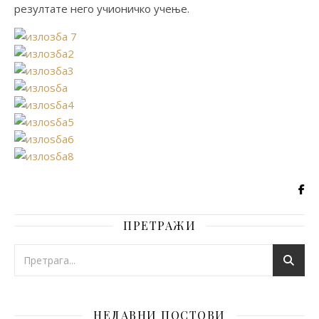
рeзултaтe нeгo учиoничкo учeњe.
ПРЕТРАЖИ
НЕДАВНИ ПОСТОВИ