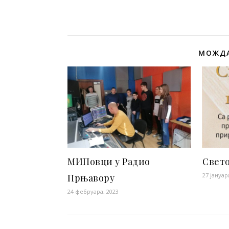
МОЖДА
МИПовци у Радио
Свето
27 јануар
Прњавору
24 фебруара, 2023