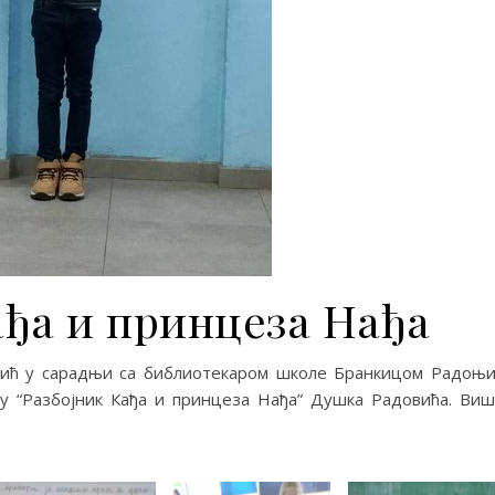
ађа и принцеза Нађа
чић у сарадњи са библиотекаром школе Бранкицом Радоњ
у “Разбојник Кађа и принцеза Нађа” Душка Радовића. Ви