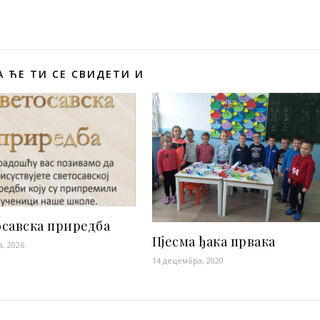
 ЋЕ ТИ СЕ СВИДЕТИ И
савска приредба
Пјесма ђака првака
а, 2026
14 децембра, 2020