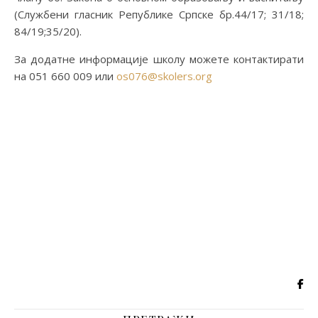
(Службени гласник Републике Српске бр.44/17; 31/18;
84/19;35/20).
За додатне информације школу можете контактирати
на 051 660 009 или
os076@skolers.org