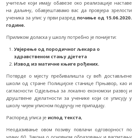
учитеље који имају обавезе око реализације наставе
на даљину, обавјештавамо вас да провјера зрелости
ученика за упис у први разред
почиње од 15.06.2020.
године.
Приликом доласка у школу потребно је понијети:
Увјерење од породичног љекара о
здравственом стању дјетета
Извод из матичне књиге рођених.
Потврде о мјесту пребивалишта су већ достављене
школи од стране Полицијске станице Прњавор, као и
сагласности Одјељења за локално економски развој и
друштвене дјелатности за ученике који се уписују у
школу чијем уписном подручју не припадају.
Распоред уписа је
испод текста
,
Неодазивање овом позиву повлачи одговорност по
члану 60. Закона о основном образовању и васпитању