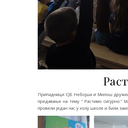
Раст
Припадници СЈБ Небојша и Милош дружили
предавање на тему ” Растимо сигурно.” 
провели један час у холу школе и били заис