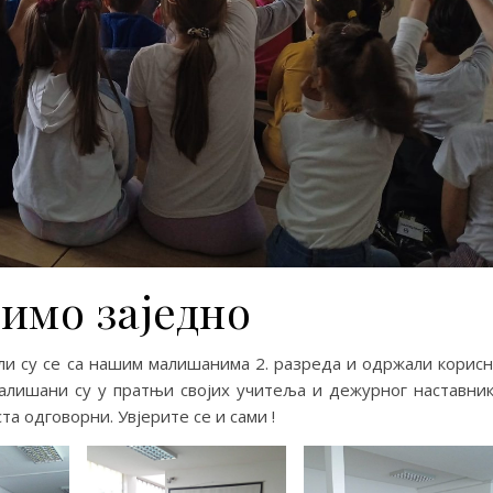
имо заједно
 су се са нашим малишанима 2. разреда и одржали корис
Малишани су у пратњи својих учитеља и дежурног наставни
та одговорни. Увјерите се и сами !