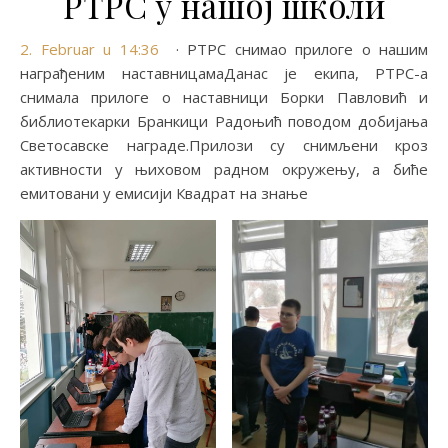
РТРС у нашој школи
2. Februar u 14:36
· РТРС снимао прилоге о нашим
награђеним наставницамаДанас је екипа, РТРС-а
снимала прилоге о наставници Борки Павловић и
библиотекарки Бранкици Радоњић поводом добијања
Светосавске награде.Прилози су снимљени кроз
активности у њиховом радном окружењу, а биће
емитовани у емисији Квадрат на знање