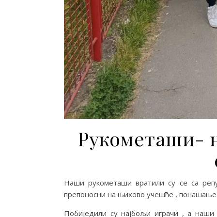
Рукометаши- на
Наши рукометаши вратили су се са реп
препоносни на њихово учешће , понашање
Побиједили су најбољи играчи , а наши