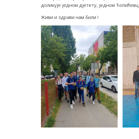
доликује једном дјетету, једном Ћопићевц
Живи и здрави нам били !