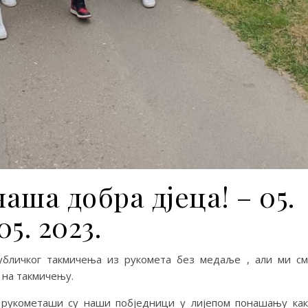
ша добра дјеца! – 05.
05. 2023.
убличког такмичења из рукомета без медаље , али ми с
 на такмичењу.
 рукометаши су наши побједници у лијепом понашању ка