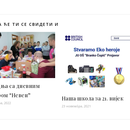
 ЋЕ ТИ СЕ СВИДЕТИ И
дња са дневним
ром “Невен”
Наша школа за 21. вијек
а, 2022
23 новембра, 2021