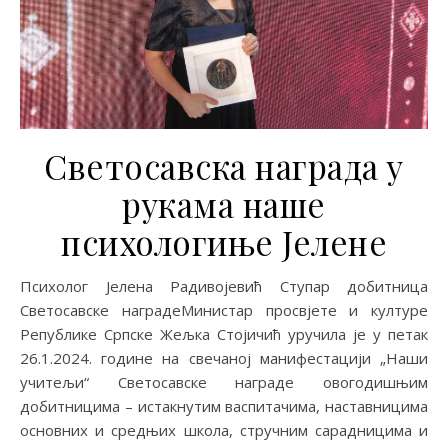
Светосавска награда у
рукама наше
психологиње Јелене
Психолог Јелена Радивојевић Ступар добитница
Светосавске наградеMинистар просвјете и културе
Републике Српске Жељка Стојичић уручила је у петак
26.1.2024. године на свечаној манифестацији „Наши
учитељи“ Светосавске награде овогодишњим
добитницима – истакнутим васпитачима, наставницима
основних и средњих школа, стручним сарадницима и