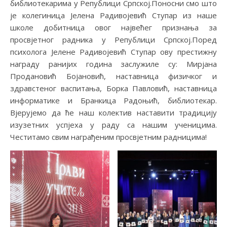
библиотекарима у Републици Српској.Поносни смо што
је колегиница Јелена Радивојевић Ступар из наше
школе добитница овог највећег признања за
просвјетног радника у Републици Српској.Поред
психолога Јелене Радивојевић Ступар ову престижну
награду ранијих година заслужиле су: Мирјана
Продановић Бојановић, наставница физичког и
здравстеног васпитања, Борка Павловић, наставница
информатике и Бранкица Радоњић, библиотекар.
Вјерујемо да ће наш колектив наставити традицију
изузетних успјеха у раду са нашим ученицима.
Честитамо свим награђеним просвјетним радницима!