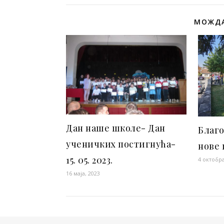
МОЖДА
Дан наше школе- Дан
Благо
ученичких постигнућа-
нове 
15. 05. 2023.
4 октобра
16 маја, 2023