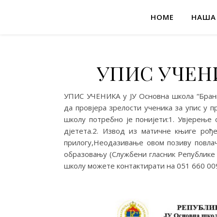
HOME
НАША
УПИС УЧЕНИ
УПИС УЧЕНИКА у ЈУ Основна школа “Бра
да провјера зрелости ученика за упис у 
школу потребно је понијети:1. Увјерење
дјетета.2. Извод из матичне књиге рође
прилогу,Неодазивање овом позиву повлач
образовању (Службени гласник Републике С
школу можете контактирати на 051 660 009