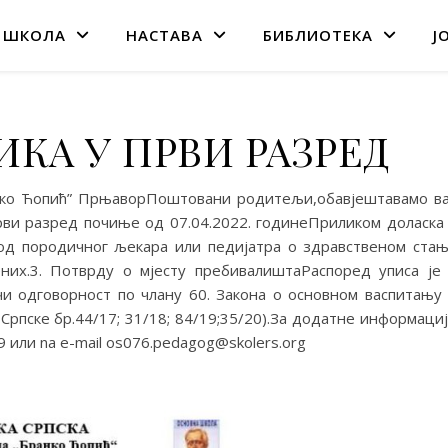
 ШКОЛА
НАСТАВА
БИБЛИОТЕКА
Ј
КА У ПРВИ РАЗРЕД
нко Ћопић” ПрњаворПоштовани родитељи,обавјештавамо в
први разред почиње од 07.04.2022. годинеПриликом доласка
 од породичног љекара или педијатра о здравственом ста
них.3. Потврду о мјесту пребивалиштаРаспоред уписа је
и одговорност по члану 60. Закона о основном васпитању
рпске бр.44/17; 31/18; 84/19;35/20).За додатне информаци
 или na e-mail os076.pedagog@skolers.org