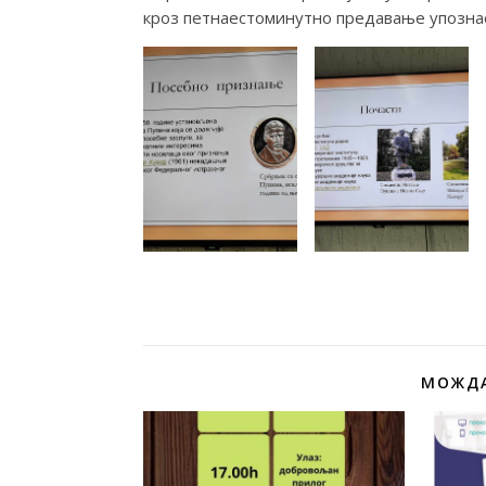
кроз петнаестоминутно предавање упознао 
МОЖДА