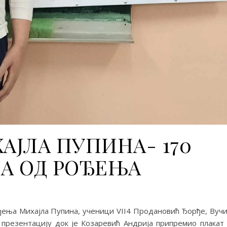
АЈЛА ПУПИНА- 170
А ОД РОЂЕЊА
ња Михајла Пупина, ученици VII4 Продановић Ђорђе, Вуч
 презентацију док је Козаревић Андрија припремио плакат