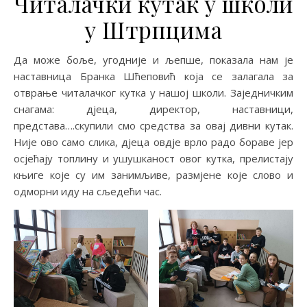
Читалачки кутак у школи
у Штрпцима
Да може боље, угодније и љепше, показала нам је
наставница Бранка Шћеповић која се залагала за
отврање читалачког кутка у нашој школи. Заједничким
снагама: дјеца, директор, наставници,
представа….скупили смо средства за овај дивни кутак.
Није ово само слика, дјеца овдје врло радо бораве јер
осјећају топлину и ушушканост овог кутка, прелистају
књиге које су им занимљиве, размјене које слово и
одморни иду на сљедећи час.