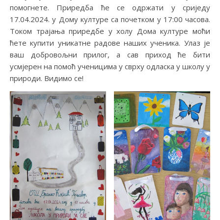
помогнете. Приредба ће се одржати у сриједу
17.04.2024. у Дому културе са почетком у 17:00 часова.
Током трајања приредбе у холу Дома културе моћи
ћете купити уникатне радове наших ученика. Улаз је
ваш добровољни прилог, а сав приход ће бити
усмјерен на помоћ ученицима у сврху одласка у школу у
природи. Видимо се!