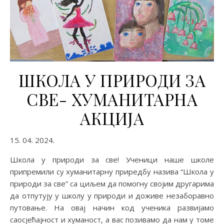
ШКОЛА У ПРИРОДИ ЗА
СВЕ- ХУМАНИТАРНА
АКЦИЈА
15. 04. 2024.
Школа у природи за све! Ученици наше школе
припремили су хуманитарну приредбу назива “Школа у
природи за све” са циљем да помогну својим другарима
да отпутују у школу у природи и доживе незаборавно
путовање. На овај начин код ученика развијамо
саосјећајност и хуманост, а вас позивамо да нам у томе