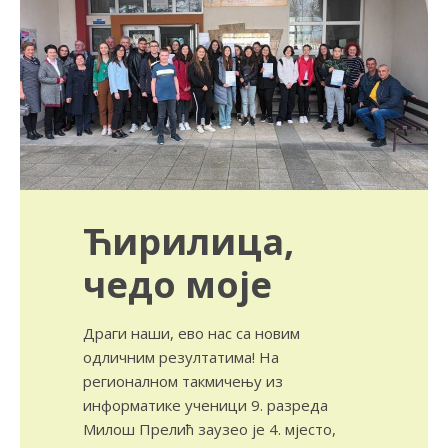
Ћирилица,
чедо моје
Драги наши, ево нас са новим
одличним резултатима! На
регионалном такмичењу из
информатике ученици 9. разреда
Милош Прелић заузео је 4. мјесто,