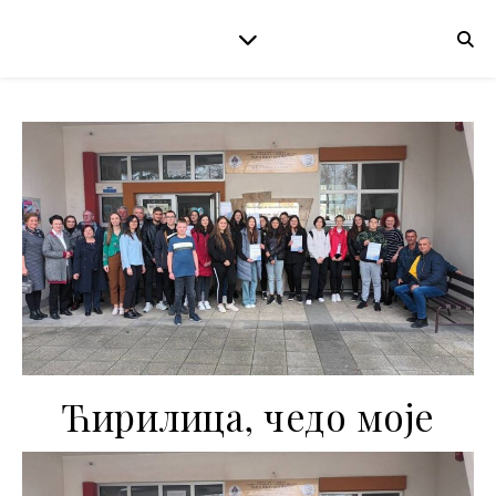
Ћирилица, чедо моје