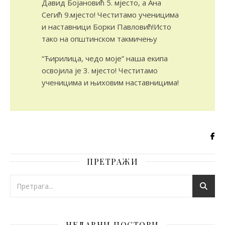
Давид Бојановић 5. мјесто, а Ана
Сегић 9.мјесто! Честитамо ученицима
и наставници Борки Павловић!Исто
тако на општинском такмичењу
“Ћирилица, чедо моје” наша екипа
освојила је 3. мјесто! Честитамо
ученицима и њиховим наставницима!
ПРЕТРАЖИ
НЕДАВНИ ПОСТОВИ