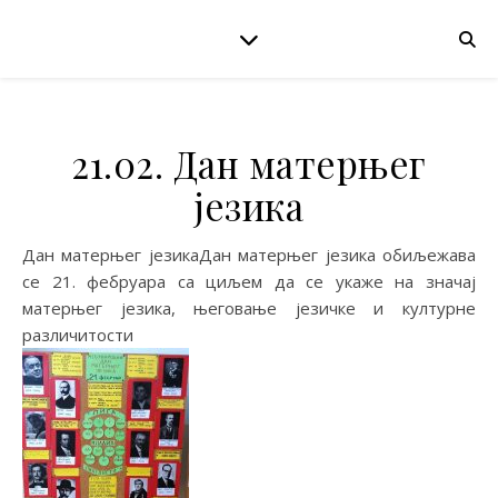
21.02. Дан матерњег
језика
Дан матерњег језикаДан матерњег језика обиљежава
се 21. фебруара са циљем да се укаже на значај
матерњег језика, његовање језичке и културне
различитости