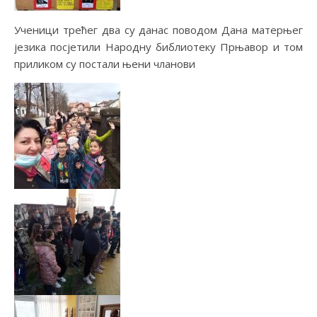
Ученици трећег два су данас поводом Дана матерњег
језика посјетили Народну библиотеку Прњавор и том
приликом су постали њени чланови