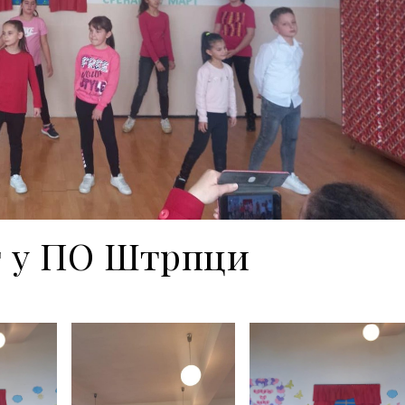
т у ПО Штрпци