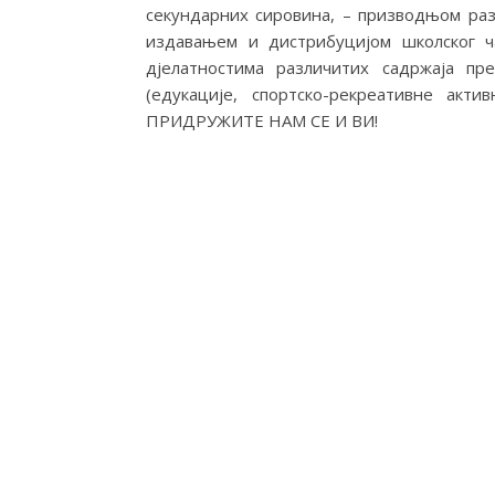
секундарних сировина, – призводњом ра
издавањем и дистрибуцијом школског ч
дјелатностима различитих садржаја п
(едукације, спортско-рекреативне актив
ПРИДРУЖИТЕ НАМ СЕ И ВИ!