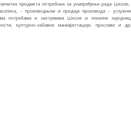
зличитих предмета потребних за унапређење рада Школе,
асописа, – производњом и продаја производа – услужн
рема потребама и захтјевима Школе и локалне заједни
ности, културно-забавне манифестације, прославе и др.