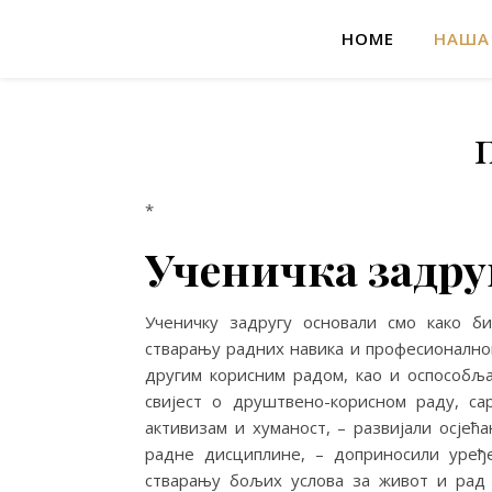
HOME
НАША
*
Ученичка задру
Ученичку задругу основали смо како би
стварању радних навика и професионалном
другим корисним радом, као и оспособља
свијест о друштвено-корисном раду, са
активизам и хуманост, – развијали осје
радне дисциплине, – доприносили уређ
стварању бољих услова за живот и рад