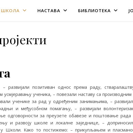
 ШКОЛА
НАСТАВА
БИБЛИОТЕКА
Ј
пројекти
га
 – развијали позитиван однос према раду, стваралаштв
 усмјеравању ученика, – повезали наставу са производним
вали ученике за рад у одређеним занимањима, – развија
радњи и међусобном помагању, – развијали волонтериза
ћање одговорности за преузете обавезе и поштовање рада
ењу и развоју школе и локалне заједнице, – доприноси
 у Школи. Како то постижемо: – прикупљањем и пласман