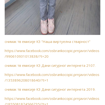
снимак тв емисије К3 “Наша виртуелна стварност”
https://www.facebook.com/osbrankocopic.prnjavor/videos
/990610931013838/?t=20
снимак тв емисије К3 Дани сигурног интернета 2107.
https://www.facebook.com/osbrankocopic.prnjavor/videos
/1353896208018640/?t=1
снимак тв емисије К3 Дани сигурног интернета 2019.
https://www.facebook.com/osbrankocopic.prnjavor/videos
/1855081874566735/?t=1