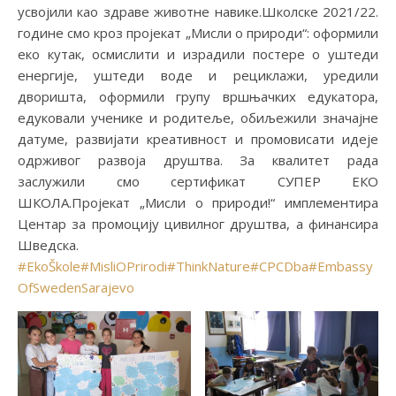
усвојили као здраве животне навике.Школске 2021/22.
године смо кроз пројекат „Мисли о природи“: оформили
еко кутак, осмислити и израдили постере о уштеди
енергије, уштеди воде и рециклажи, уредили
дворишта, оформили групу вршњачких едукатора,
едуковали ученике и родитеље, обиљежили значајне
датуме, развијати креaтивност и промовисати идеје
одрживог развоја друштва. За квалитет рада
заслужили смо сертификат СУПЕР ЕКО
ШКОЛА.Пројекат „Мисли о природи!“ имплементира
Центар за промоцију цивилног друштва, а финансира
Шведскa.
#EkoŠkole
#MisliOPrirodi
#ThinkNature
#CPCDba
#Embassy
OfSwedenSarajevo