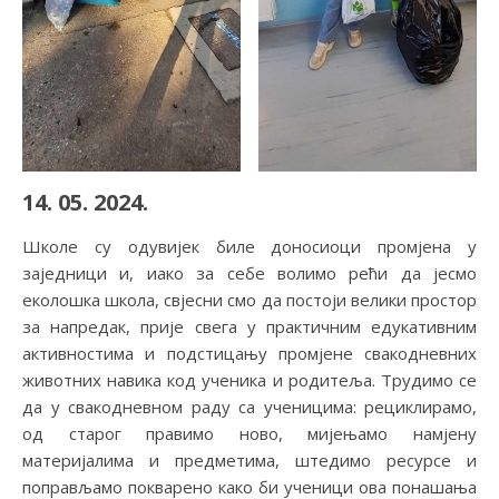
14. 05. 2024.
Школе су одувијек биле доносиоци промјена у
заједници и, иако за себе волимо рећи да јесмо
еколошка школа, свјесни смо да постоји велики простор
за напредак, прије свега у практичним едукативним
активностима и подстицању промјене свакодневних
животних навика код ученика и родитеља. Трудимо се
да у свакодневном раду са ученицима: рециклирамо,
од старог правимо ново, мијењамо намјену
материјалима и предметима, штедимо ресурсе и
поправљамо покварено како би ученици ова понашања