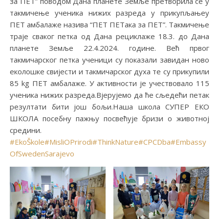
за ПЕТ” поводом Дана планете Земље претворила се у
такмичење ученика нижих разреда у прикупљањеу
ПЕТ амбалаже назива “ПЕТ ПЕТака за ПЕТ”. Такмичење
траје сваког петка од Дана рециклаже 18.3. до Дана
планете Земље 22.4.2024. године. Већ првог
такмичарског петка ученици су показали завидан ново
еколошке свијести и такмичарског духа те су прикупили
85 kg ПЕТ амбалаже. У активности је учествовало 115
ученика нижих разреда.Вјерујемо да ће сљедећи петак
резултати бити још бољи.Наша школа СУПЕР ЕКО
ШКОЛА посебну пажњу посвећује бризи о животној
средини.
#EkoŠkole
#MisliOPrirodi
#ThinkNature
#CPCDba
#Embassy
OfSwedenSarajevo