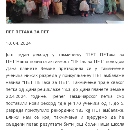
ПЕТ ПЕТАКА ЗА ПЕТ
10. 04. 2024.
Још један рекорд у такмичењу “ПЕТ ПЕТака за
ПЕТ”Наша позната активност “ПЕТак за ПЕТ” поводом
Дана планете Земље претворила се у такмичење
ученика нижих разреда у прикупљањеу ПЕТ амбалаже
назива “ПЕТ ПЕТака за ПЕТ”. Такмичење траје сваког
петка од Дана рециклаже 18.3. до Дана планете Земље
22.4.2024. године. Трећег такмичарског петка смо
поставили нови рекорд гдје је 170 ученика од 1. до 5.
разреда прикпупило рекордних 183 kg ПЕТ амбалаже.
Ближи нам се крај такмичења и вјерујемо да ће
сљедећи петак резултати бити још бољи.Наша школа