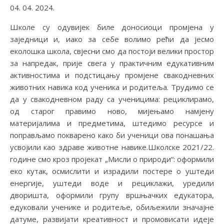
04. 04. 2024.
Школе су одувијек биле доносиоци промјена у
заједници и, иако за себе волимо рећи да јесмо
еколошка школа, свјесни смо да постоји велики простор
за напредак, прије свега у практичним едукативним
активностима и подстицању промјене свакодневних
животних навика код ученика и родитеља. Трудимо се
да у свакодневном раду са ученицима: рециклирамо,
од старог правимо ново, мијењамо намјену
материјалима и предметима, штедимо ресурсе и
поправљамо покварено како би ученици ова понашања
усвојили као здраве животне навике.Школске 2021/22.
године смо кроз пројекат „Мисли о природи“: оформили
еко кутак, осмислити и израдили постере о уштеди
енергије, уштеди воде и рециклажи, уредили
дворишта, оформили групу вршњачких едукатора,
едуковали ученике и родитеље, обиљежили значајне
датуме, развијати креaтивност и промовисати идеје