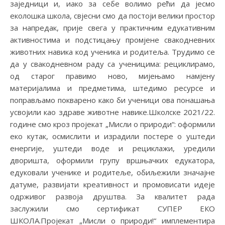
заједници и, иако за себе волимо рећи да јесмо
еколошка школа, свјесни смо да постоји велики простор
за напредак, прије свега у практичним едукативним
активностима и подстицању промјене свакодневних
животних навика код ученика и родитеља. Трудимо се
да у свакодневном раду са ученицима: рециклирамо,
од старог правимо ново, мијењамо намјену
материјалима и предметима, штедимо ресурсе и
поправљамо покварено како би ученици ова понашања
усвојили као здраве животне навике.Школске 2021/22.
године смо кроз пројекат „Мисли о природи“: оформили
еко кутак, осмислити и израдили постере о уштеди
енергије, уштеди воде и рециклажи, уредили
дворишта, оформили групу вршњачких едукатора,
едуковали ученике и родитеље, обиљежили значајне
датуме, развијати креaтивност и промовисати идеје
одрживог развоја друштва. За квалитет рада
заслужили смо сертификат СУПЕР ЕКО
ШКОЛА.Пројекат „Мисли о природи!“ имплементира