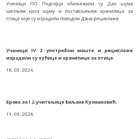
Ученици ПО Подгајци обиљежили су Дан шума
шетњом кроз шуму и постављањем хранилица за
птице које су израдили поводом Дана рециклаже.
Ученици IV 2 употребом маште и рециклаже
израдили су кућице и хранилице за птице.
18. 03. 2024.
Браво за I 2 учитељице Биљане Кузмановић.
11. 03. 2024.