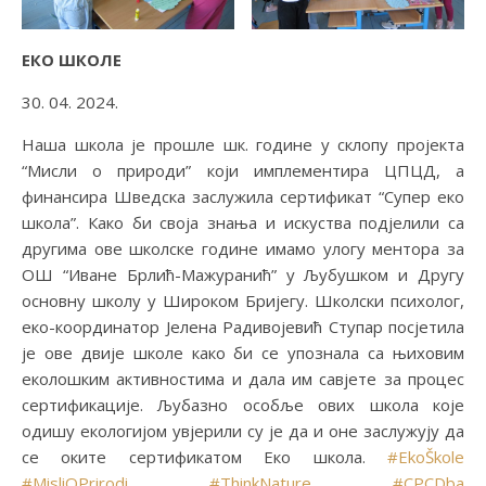
ЕКО ШКОЛЕ
30. 04. 2024.
Наша школа је прошле шк. године у склопу пројекта
“Мисли о природи” који имплементира ЦПЦД, а
финансира Шведска заслужила сертификат “Супер еко
школа”. Како би своја знања и искуства подјелили са
другима ове школске године имамо улогу ментора за
ОШ “Иване Брлић-Мажуранић” у Љубушком и Другу
основну школу у Широком Бријегу. Школски психолог,
еко-координатор Јелена Радивојевић Ступар посјетила
је ове двије школе како би се упознала са њиховим
еколошким активностима и дала им савјете за процес
сертификације. Љубазно особље ових школа које
одишу екологијом увјерили су је да и оне заслужују да
се оките сертификатом Еко школа.
#EkoŠkole
#MisliOPrirodi
#ThinkNature
#CPCDba