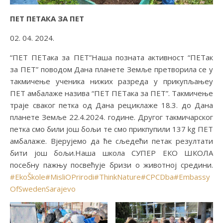
ПЕТ ПЕТАКА ЗА ПЕТ
02. 04. 2024.
“ПЕТ ПЕТака за ПЕТ”Наша позната активност “ПЕТак
за ПЕТ” поводом Дана планете Земље претворила се у
такмичење ученика нижих разреда у прикупљањеу
ПЕТ амбалаже назива “ПЕТ ПЕТака за ПЕТ”. Такмичење
траје сваког петка од Дана рециклаже 18.3. до Дана
планете Земље 22.4.2024. године. Другог такмичарског
петка смо били још бољи те смо прикпупили 137 kg ПЕТ
амбалаже. Вјерујемо да ће сљедећи петак резултати
бити још бољи.Наша школа СУПЕР ЕКО ШКОЛА
посебну пажњу посвећује бризи о животној средини.
#EkoŠkole
#MisliOPrirodi
#ThinkNature
#CPCDba
#Embassy
OfSwedenSarajevo