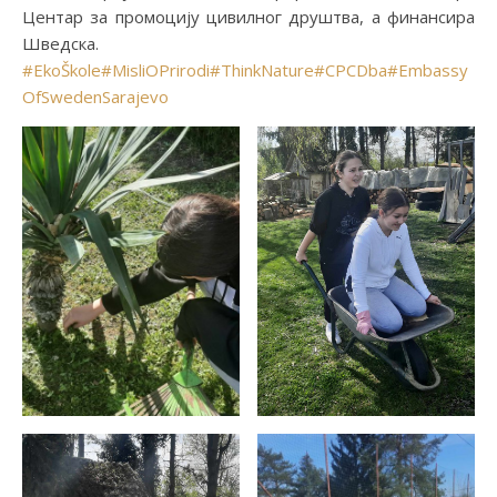
Центар за промоцију цивилног друштва, а финансира
Шведскa.
#EkoŠkole
#MisliOPrirodi
#ThinkNature
#CPCDba
#Embassy
OfSwedenSarajevo