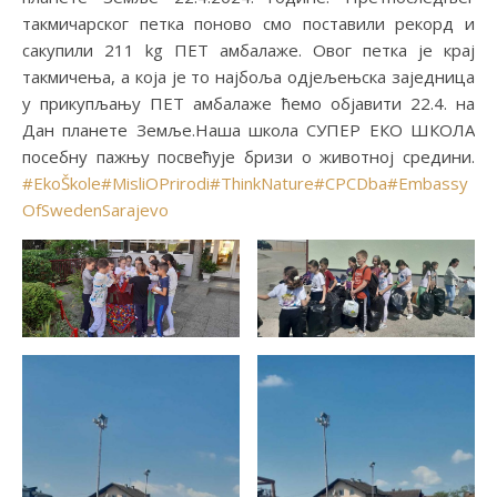
такмичарског петка поново смо поставили рекорд и
сакупили 211 kg ПЕТ амбалаже. Овог петка је крај
такмичења, а која је то најбоља одјељењска заједница
у прикупљању ПЕТ амбалаже ћемо објавити 22.4. на
Дан планете Земље.Наша школа СУПЕР ЕКО ШКОЛА
посебну пажњу посвећује бризи о животној средини.
#EkoŠkole
#MisliOPrirodi
#ThinkNature
#CPCDba
#Embassy
OfSwedenSarajevo