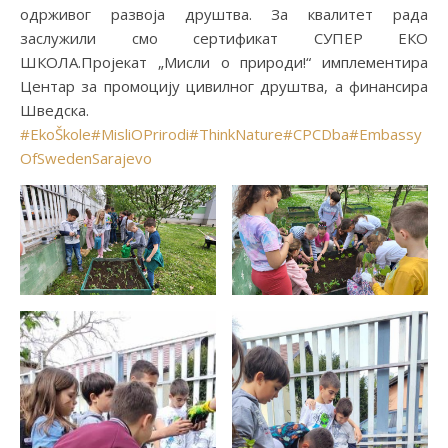
одрживог развоја друштва. За квалитет рада
заслужили смо сертификат СУПЕР ЕКО
ШКОЛА.Пројекат „Мисли о природи!“ имплементира
Центар за промоцију цивилног друштва, а финансира
Шведскa.
#EkoŠkole
#MisliOPrirodi
#ThinkNature
#CPCDba
#Embassy
OfSwedenSarajevo