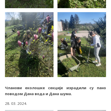
Чланови еколошке секције израдили су пано
поводом Дана вода и Дана шума.
28. 03. 2024.