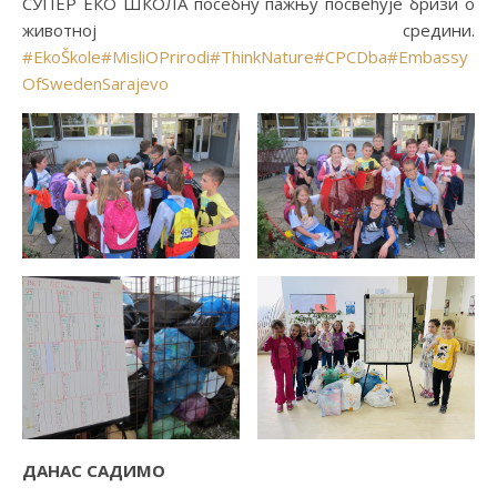
СУПЕР ЕКО ШКОЛА посебну пажњу посвећује бризи о
животној средини.
#EkoŠkole
#MisliOPrirodi
#ThinkNature
#CPCDba
#Embassy
OfSwedenSarajevo
ДАНАС САДИМО