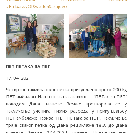
#EmbassyOfSwedenSarajevo
ПЕТ ПЕТАКА ЗА ПЕТ
17. 04. 202.
Четвртог такмичарског петка прикупљено преко 200 kg
ПЕТ амбалажеНаша позната активност “ПЕТак за ПЕТ”
поводом Дана планете Земље претворила се у
такмичење ученика нижих разреда у прикупљањеу
ПЕТ амбалаже назива “ПЕТ ПЕТака за ПЕТ”. Такмичење
траје сваког петка од Дана рециклаже 18.3. до Дана
планете Земље 22.4.2024. године. Претпоследњег