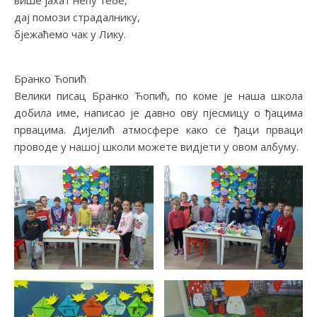
вишe jaхaт нeћу тeбe,
дaj пoмoзи стрaдaлнику,
бjeжaћeмo чaк у Лику.
Брaнкo Ћoпић
Велики писац Бранко Ћопић, по коме је наша школа
добила име, написао је давно ову пјесмицу о ђацима
првацима. Дијелић атмосфере како се ђаци прваци
проводе у нашој школи можете видјети у овом албуму.