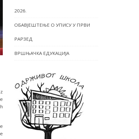
2026.
ОБАВЈЕШТЕЊЕ О УПИСУ У ПРВИ
РАРЗЕД
ВРШЊАЧКА ЕДУКАЦИЈА
iz
je
ih
se
ne