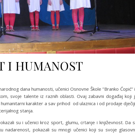
T I HUMANOST
rodnog dana humanosti, učenici Osnovne Škole ’’Branko Ćopić’’ 
om, svoje talente iz raznih oblasti. Ovaj zabavni događaj koji 
 humanitarni karakter a sav prihod od ulaznica i od prodaje dječij
erijalnog stanja.
kazali su i učenici kroz sport, glumu, crtanje i književnost. Da 
u nadarenost, pokazali su mnogi učenici koji su svoje glasov