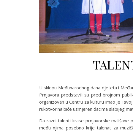
TALEN
U sklopu Međunarodnog dana djeteta i Međuna
Prnjavora predstavili su pred brojnom publik
organizovan u Centru za kulturu imao je i svoj
rukotvorina biće usmjeren đacima slabijeg mat
Da razni talenti krase prnjavorske mališane po
među njima posebno krije talenat za muzičk