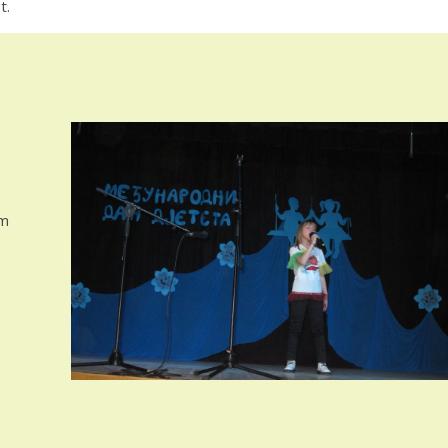
t.
.
am