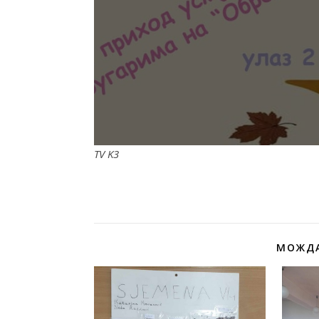
TV K3
МОЖДА