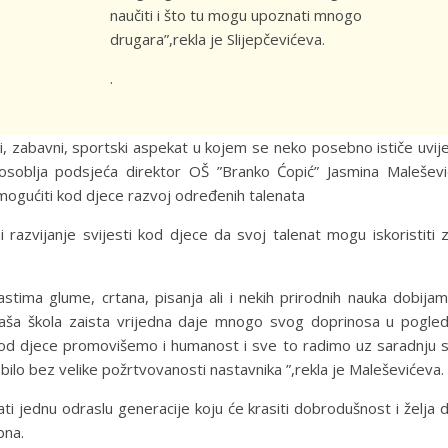
naučiti i što tu mogu upoznati mnogo
drugara”,rekla je Slijepčevićeva.
.
i, zabavni, sportski aspekat u kojem se neko posebno ističe uvij
soblja podsjeća direktor OŠ ”Branko Ćopić” Jasmina Maleševi
mogućiti kod djece razvoj određenih talenata
i razvijanje svijesti kod djece da svoj talenat mogu iskoristiti 
astima glume, crtana, pisanja ali i nekih prirodnih nauka dobija
 naša škola zaista vrijedna daje mnogo svog doprinosa u pogle
n kod djece promovišemo i humanost i sve to radimo uz saradnju 
bilo bez velike požrtvovanosti nastavnika ”,rekla je Maleševićeva.
ati jednu odraslu generacije koju će krasiti dobrodušnost i želja 
bna.